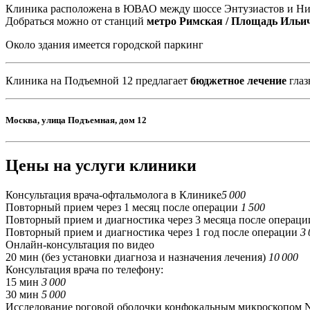
Клиника расположена в ЮВАО между шоссе Энтузиастов и Ни
Добраться можно от станций
метро Римская / Площадь Ильи
Около здания имеется городской паркинг
Клиника на Подъемной 12 предлагает
бюджетное лечение
глаз
Москва, улица Подъемная, дом 12
Цены на услуги клиники
Консультация врача-офтальмолога в Клинике
5 000
Повторный прием через 1 месяц после операции
1 500
Повторный прием и диагностика через 3 месяца после операц
Повторный прием и диагностика через 1 год после операции
3 
Онлайн-консультация по видео
20 мин (без установки диагноза и назначения лечения)
10 000
Консультация врача по телефону:
15 мин
3 000
30 мин
5 000
Исследование роговой оболочки
конфокальным микроскопом 