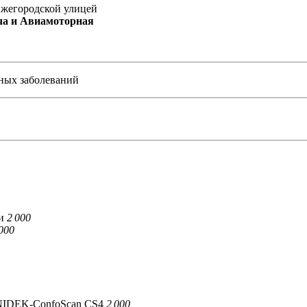
жегородской улицей
ча и Авиамоторная
ных заболеваний
ии
2 000
000
NIDEK-ConfoScan CS4
2 000