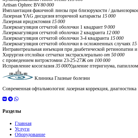
Artisan Ophrec BV
80 000
Имплантация факичной линзы при близорукости / дальнозорко
Лазерная YAG дисцизия вторичной катаракты
15 000
Лазерная иридэктомия
15 000
Лазеркоагуляция сетчатой оболочки 1 квадрант
9 000
Лазеркоагуляция сетчатой оболочки 2 квадранта
12 000
Лазеркоагуляция сетчатой оболочки 3-4 квадранта
15 000
Лазеркоагуляция сетчатой оболочки в осложненных случаях
15
Интравитреальная инъекция при диабетической ретинопатии 
Хирургия отслойки сетчатки экстрасклерально
от 50 000
с проведением витрэктомии 23-25-27Ж
от 100 000
Исправление косоглазия
35 000
Удаление птеригиума, папиллом
Клиника Глазные болезни
Современная офтальмология: лазерная коррекция, диагностика 
Разделы
Главная
Услуги
Оборудование