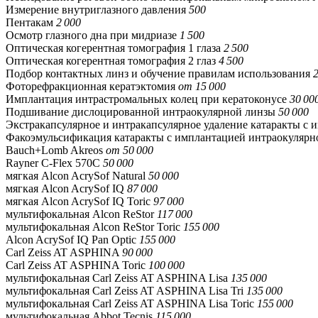
Измерение внутриглазного давления
500
Пентакам
2 000
Осмотр глазного дна при мидриазе
1 500
Оптическая когерентная томография 1 глаза
2 500
Оптическая когерентная томография 2 глаз
4 500
Подбор контактных линз и обучение правилам использования
2
Фоторефракционная кератэктомия
от 15 000
Имплантация интрастромальных колец при кератоконусе
30 00
Подшивание дислоцированной интраокулярной линзы
50 000
Экстракапсулярное и интракапсулярное удаление катаракты с
Факоэмульсификация катаракты с имплантацией интраокулярн
Bauch+Lomb Akreos
от 50 000
Rayner C-Flex 570C
50 000
мягкая Alcon AcrySof Natural
50 000
мягкая Alcon AcrySof IQ
87 000
мягкая Alcon AcrySof IQ Toric
97 000
мультифокальная Alcon ReStor
117 000
мультифокальная Alcon ReStor Toric
155 000
Alcon AcrySof IQ Pan Optic
155 000
Carl Zeiss AT ASPHINA
90 000
Carl Zeiss AT ASPHINA Toric
100 000
мультифокальная Carl Zeiss AT ASPHINA Lisa
135 000
мультифокальная Carl Zeiss AT ASPHINA Lisa Tri
135 000
мультифокальная Carl Zeiss AT ASPHINA Lisa Toric
155 000
мультифокальная Abbot Tecnis
115 000